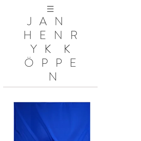
J A N
H E N R
Y K K
Ö P P E
N